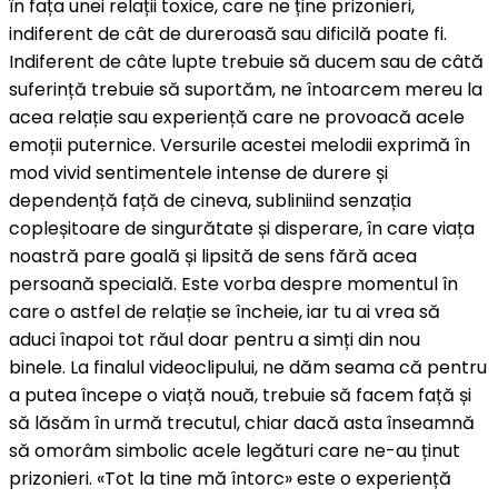
în fața unei relații toxice, care ne ține prizonieri,
indiferent de cât de dureroasă sau dificilă poate fi.
Indiferent de câte lupte trebuie să ducem sau de câtă
suferință trebuie să suportăm, ne întoarcem mereu la
acea relație sau experiență care ne provoacă acele
emoții puternice. Versurile acestei melodii exprimă în
mod vivid sentimentele intense de durere și
dependență față de cineva, subliniind senzația
copleșitoare de singurătate și disperare, în care viața
noastră pare goală și lipsită de sens fără acea
persoană specială. Este vorba despre momentul în
care o astfel de relație se încheie, iar tu ai vrea să
aduci înapoi tot răul doar pentru a simți din nou
binele. La finalul videoclipului, ne dăm seama că pentru
a putea începe o viață nouă, trebuie să facem față și
să lăsăm în urmă trecutul, chiar dacă asta înseamnă
să omorâm simbolic acele legături care ne-au ținut
prizonieri. «Tot la tine mă întorc» este o experiență