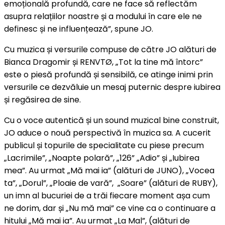
emoțională profundă, care ne face să reflectăm
asupra relațiilor noastre și a modului în care ele ne
definesc și ne influențează”, spune JO.
Cu muzica și versurile compuse de către JO alături de
Bianca Dragomir și RENVTØ, „Tot la tine mă întorc”
este o piesă profundă și sensibilă, ce atinge inimi prin
versurile ce dezvăluie un mesaj puternic despre iubirea
și regăsirea de sine.
Cu o voce autentică și un sound muzical bine construit,
JO aduce o nouă perspectivă în muzica sa. A cucerit
publicul și topurile de specialitate cu piese precum
„Lacrimile”, „Noapte polară”, „126” „Adio” și „Iubirea
mea”. Au urmat „Mă mai ia” (alături de JUNO), „Vocea
ta”, „Dorul”, „Ploaie de vară”, „Soare” (alături de RUBY),
un imn al bucuriei de a trăi fiecare moment așa cum
ne dorim, dar și „Nu mă mai” ce vine ca o continuare a
hitului „Mă mai ia”. Au urmat „La Mal”, (alături de