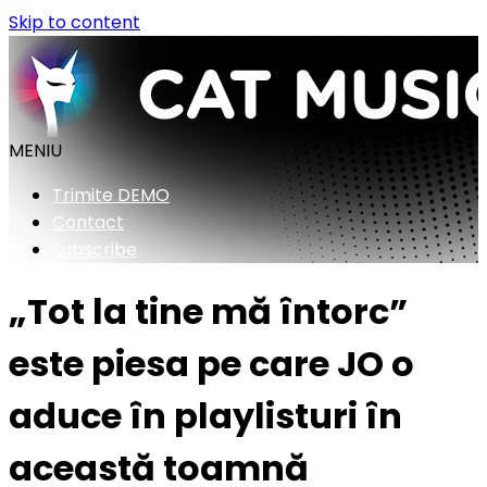
Skip to content
MENIU
Trimite DEMO
Contact
Subscribe
„Tot la tine mă întorc”
este piesa pe care JO o
aduce în playlisturi în
această toamnă