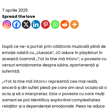
7 aprilie 2025
Spread the love
După ce ne-a purtat prin călătoria muzicală plină de
emoție odată cu „ULeLeLe”, JO aduce în playlisturi în
această toamnă „Tot la tine mă întorc”, o poveste cu
versuri emoționante despre iubire, apartenență și
suferință.
„«Tot la tine mă întorc» reprezintă cea mai reală,
sinceră și din suflet piesă pe care am avut ocazia să o
scriu și să o interpretez. Este o poveste cu care mulți
oameni se pot identifica, explorând complexitatea
relațiilor și a dependenței emoționale. Piesa ne aduce