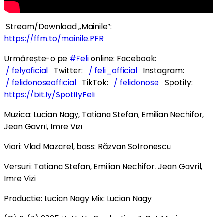
Stream/Download „Mainile”:
https://ffm.to/mainile.PFR
Urmărește-o pe
#Feli
online: Facebook:
/ felyoficial
Twitter:
/ feli_official
Instagram:
/ felidonoseofficial
TikTok:
/ felidonose
Spotify:
https://bit.ly/SpotifyFeli
Muzica: Lucian Nagy, Tatiana Stefan, Emilian Nechifor,
Jean Gavril, Imre Vizi
Viori: Vlad Mazarel, bass: Răzvan Sofronescu
Versuri: Tatiana Stefan, Emilian Nechifor, Jean Gavril,
Imre Vizi
Productie: Lucian Nagy Mix: Lucian Nagy