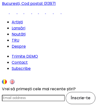
București, Cod poștal: 013971
Artiști
Lansări
Noutăți
TRU
Despre
Trimite DEMO
Contact
Subscribe
Vrei să primești cele mai recente știri?
Înscrie-te