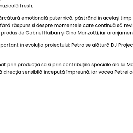
uzicală fresh.
cărcătură emoțională puternică, păstrând în același timp
 fără răspuns și despre momentele care continuă să rev
, produs de Gabriel Huiban și Gino Manzotti, iar aranjamentu
ant în evoluția proiectului: Petra se alătură DJ Project
prin producția sa și prin contribuțiile speciale ale lui M
 direcția sensibilă începută împreună, iar vocea Petrei ad