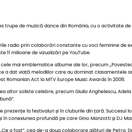
s trupe de muzică dance din România, cu o activitate de pe
ile radio prin colaborări constante cu voci feminine de ex
e 11 milioane de vizualizări pe YouTube.
us cele mai emblematice albume ale lor, precum „Poveste
oce a dat viață melodiilor care au dominat clasamentele an
est Romanian Act la MTV Europe Music Awards în 2006.
ea altor soliste celebre, precum Giulia Anghelescu, Adela
ebună”.
te prezențe la festivaluri și în cluburile din țară. Succes
ci și în conexiunea profundă pe care Gino Manzotti și DJ Max
„Ce a fost”, cea de-a doua colaborare alături de Petra. D