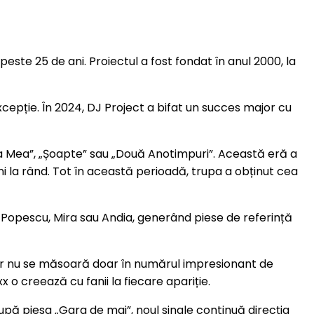
ste 25 de ani. Proiectul a fost fondat în anul 2000, la
cepție. În 2024, DJ Project a bifat un succes major cu
a Mea”, „Șoapte” sau „Două Anotimpuri”. Această eră a
i la rând. Tot în această perioadă, trupa a obținut cea
 Popescu, Mira sau Andia, generând piese de referință
ul lor nu se măsoară doar în numărul impresionant de
x o creează cu fanii la fiecare apariție.
upă piesa „Gara de mai”, noul single continuă direcția