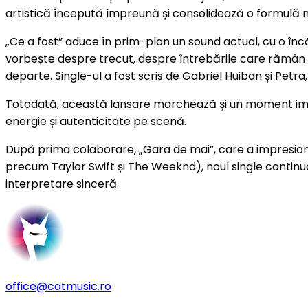
artistică începută împreună și consolidează o formulă m
„Ce a fost” aduce în prim-plan un sound actual, cu o în
vorbește despre trecut, despre întrebările care rămân
departe. Single-ul a fost scris de Gabriel Huiban și Petra
Totodată, această lansare marchează și un moment import
energie și autenticitate pe scenă.
După prima colaborare, „Gara de mai”, care a impresionat 
precum Taylor Swift și The Weeknd), noul single continuă
interpretare sinceră.
office@catmusic.ro