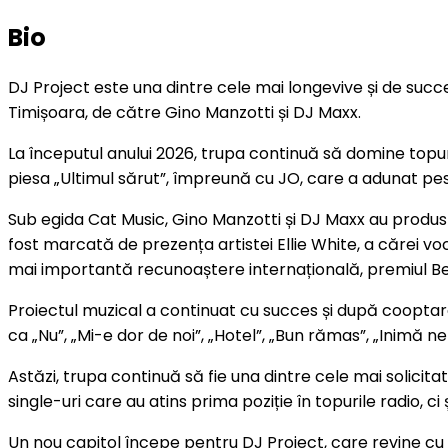
Bio
DJ Project este una dintre cele mai longevive și de succe
Timișoara, de către Gino Manzotti și DJ Maxx.
La începutul anului 2026, trupa continuă să domine topur
piesa „Ultimul sărut”, împreună cu JO, care a adunat pest
Sub egida Cat Music, Gino Manzotti și DJ Maxx au prod
fost marcată de prezența artistei Ellie White, a cărei v
mai importantă recunoaștere internațională, premiul B
Proiectul muzical a continuat cu succes și după cooptar
ca „Nu”, „Mi-e dor de noi”, „Hotel”, „Bun rămas”, „Inimă n
Astăzi, trupa continuă să fie una dintre cele mai solicita
single-uri care au atins prima poziție în topurile radio, 
Un nou capitol începe pentru DJ Project, care revine cu 